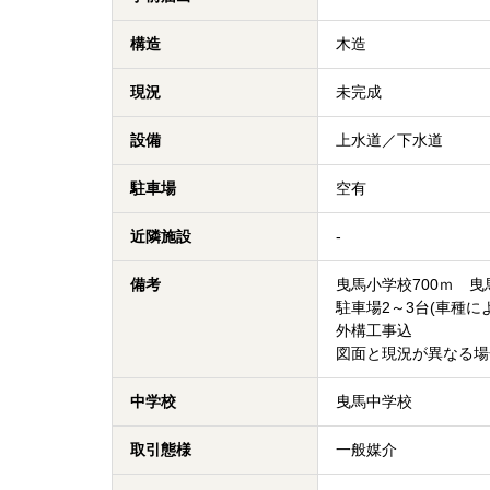
構造
木造
現況
未完成
設備
上水道／下水道
駐車場
空有
近隣施設
-
備考
曳馬小学校700ｍ 曳
駐車場2～3台(車種に
外構工事込
図面と現況が異なる場
中学校
曳馬中学校
取引態様
一般媒介