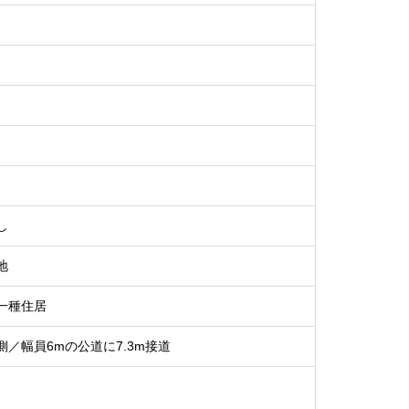
し
地
一種住居
側／幅員6mの公道に7.3m接道