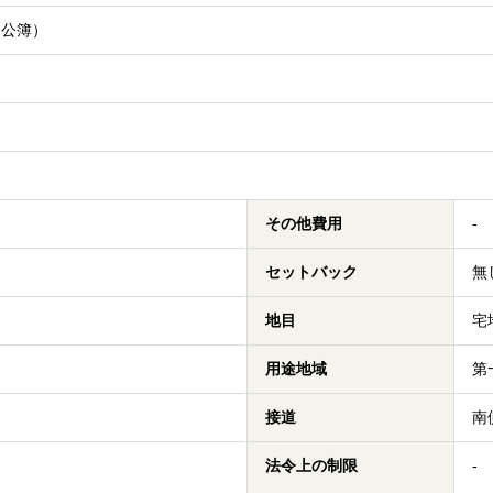
］（公簿）
その他費用
-
セットバック
無
地目
宅
用途地域
第
接道
南
法令上の制限
-