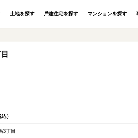
P
土地
を探す
⼾建住宅
を探す
マンション
を探す
丁目
税込）
馬3丁目