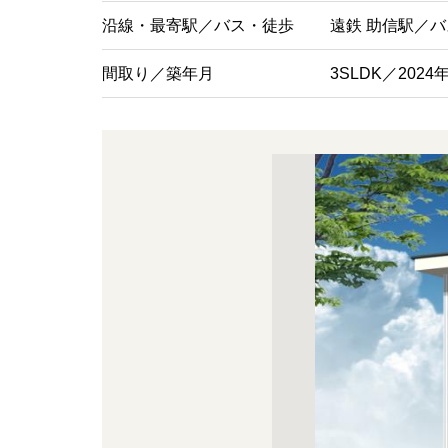
沿線・最寄駅／バス・徒歩
遠鉄 助信駅／バス
間取り／築年月
3SLDK／202