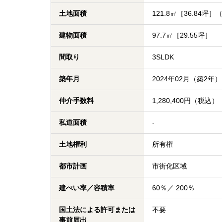
土地面積
121.8㎡［36.84坪
建物面積
97.7㎡［29.55坪］
間取り
3SLDK
築年月
2024年02月（築2年）
仲介手数料
1,280,400円（税込）
私道面積
-
土地権利
所有権
都市計画
市街化区域
建ぺい率／容積率
60％／ 200％
国土法による許可または
不要
事前届出