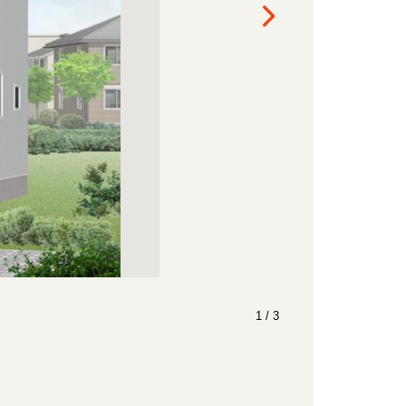
1
/
3