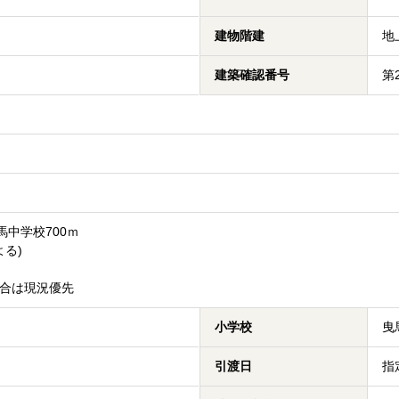
建物階建
地
建築確認番号
第
馬中学校700ｍ
よる)
合は現況優先
小学校
曳
引渡日
指