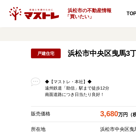
浜松市の不動産情報
TO
「
買いたい」
浜松市中央区曳馬3
戸建住宅
◆【マストレ・本社】◆
遠州鉄道「助信」駅まで徒歩12分
南面道路につき日当たり良好！
3,680
販売価格
万円（
所在地
浜松市中央区曳