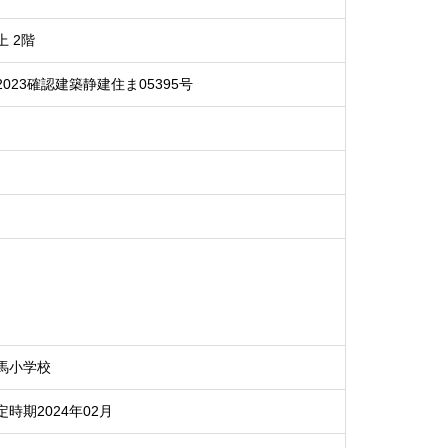
上 2階
2023確認建築静建住ま05395号
馬小学校
定時期2024年02月