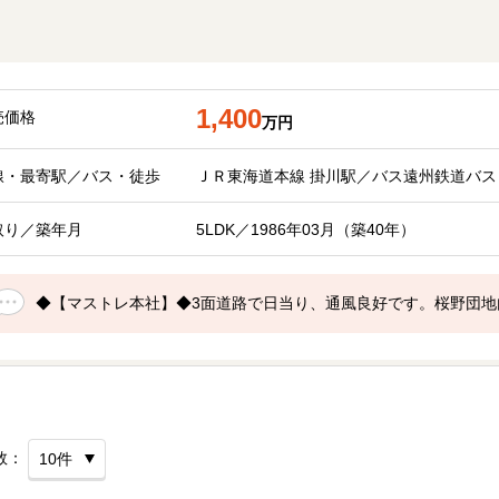
1,400
売価格
万円
線・最寄駅／バス・徒歩
ＪＲ東海道本線 掛川駅／バス遠州鉄道バス 西部
取り／築年月
5LDK／1986年03月（築40年）
◆【マストレ本社】◆3面道路で日当り、通風良好です。桜野団地
数：