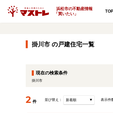
浜松市の不動産情報
TO
「
買いたい」
掛川市 の戸建住宅一覧
現在の検索条件
掛川市
2
並び替え：
表示件
件