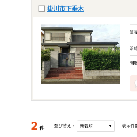
掛川市下垂木
販
沿
間
2
並び替え：
表示件
件