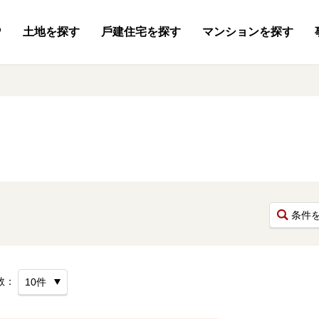
P
土地
を探す
⼾建住宅
を探す
マンション
を探す
条件
数：