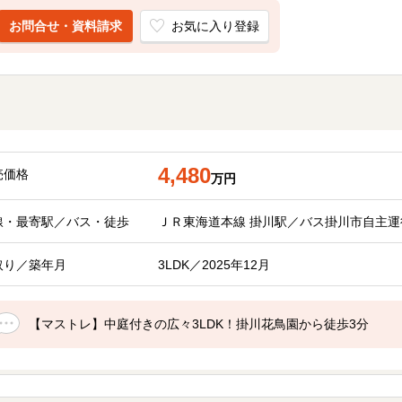
お問合せ・資料請求
お気に入り登録
4,480
売価格
万円
線・最寄駅／バス・徒歩
ＪＲ東海道本線 掛川駅／バス掛川市自主運行バ
取り／築年月
3LDK／2025年12月
【マストレ】中庭付きの広々3LDK！掛川花鳥園から徒歩3分