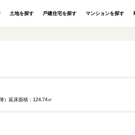
P
土地
を探す
⼾建住宅
を探す
マンション
を探す
公簿）
延床面積：124.74㎡