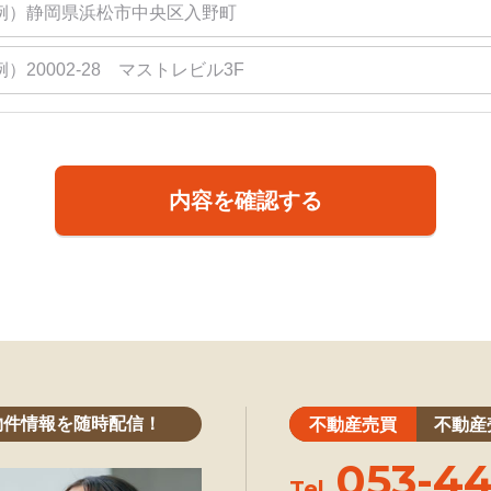
内容を確認する
物件情報を随時配信！
不動産売買
不動産
053-44
Tel.