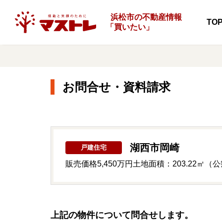
浜松市の不動産情報
TO
「
買いたい」
お問合せ・資料請求
湖西市岡崎
戸建住宅
販売価格
5,450万円
土地面積：203.22㎡（
上記の物件について問合せします。