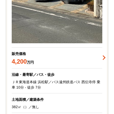
販売価格
4,200
万円
沿線・最寄駅／バス・徒歩
ＪＲ東海道本線 浜松駅／バス遠州鉄道バス 西伝寺停 乗
車 10分 - 徒歩 7分
土地面積／建築条件
382㎡（）／無し