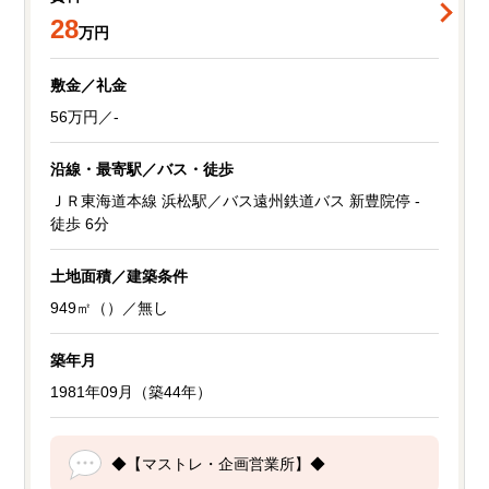
28
万円
敷金／礼金
56万円／-
沿線・最寄駅／バス・徒歩
ＪＲ東海道本線 浜松駅／バス遠州鉄道バス 新豊院停 -
徒歩 6分
土地面積／建築条件
949㎡（）／無し
築年月
1981年09月（築44年）
◆【マストレ・企画営業所】◆