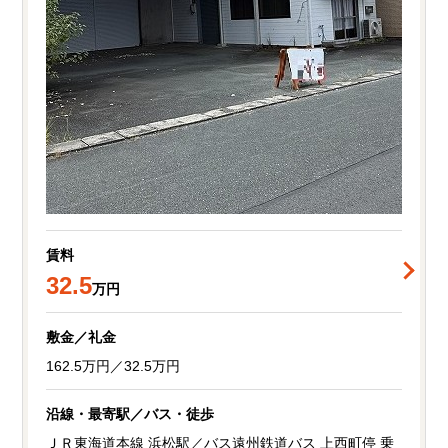
賃料
32.5
万円
敷金／礼金
162.5万円／32.5万円
沿線・最寄駅／バス・徒歩
ＪＲ東海道本線 浜松駅／バス遠州鉄道バス 上西町停 乗