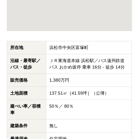
所在地
浜松市中央区富塚町
沿線・最寄駅／
ＪＲ東海道本線 浜松駅／バス遠州鉄道
バス・徒歩
バス おかめ坂停 乗車 16分 - 徒歩 14分
販売価格
1,380万円
土地面積
137.51㎡［41.59坪］（公簿）
建ぺい率／容積
50％／ 80％
率
建築条件
無し
最適用途
住宅用地