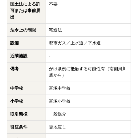
国土法による許
不要
可または事前届
出
法令上の制限
宅造法
設備
都市ガス／上水道／下水道
近隣施設
-
備考
がけ条例に抵触する可能性有（南側河川
底から）
中学校
富塚中学校
小学校
富塚小学校
取引態様
一般媒介
引渡条件
更地渡し