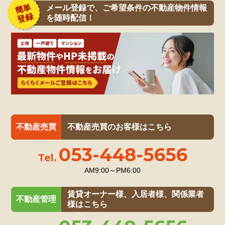
メール登録で、ご希望条件の不動産物件情報
を随時配信！
浜松市中央区篠原町
1,388.475
販売価格
万円
不動産売買
不動産売買のお客様はこちら
053-448-5656
Tel.
AM9:00～PM6:00
賃貸オーナー様、入居者様、関係業者
不動産管理
様はこちら