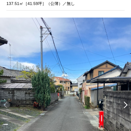
137.51㎡［41.59坪］（公簿）／無し