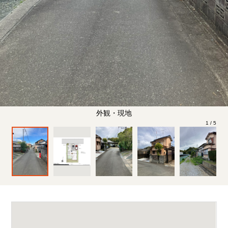
外観・現地
1
/
5