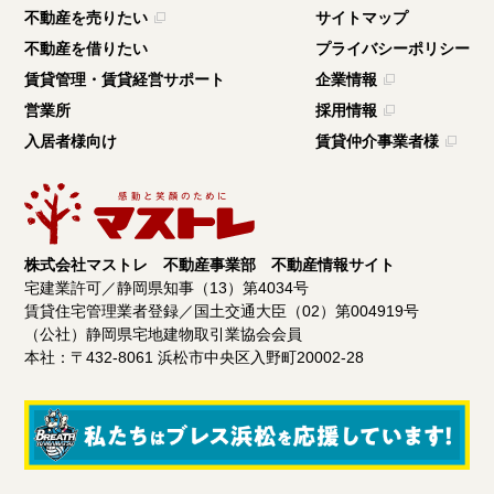
浜松市浜名区三ヶ日町都筑
不動産を売りたい
サイトマップ
不動産を借りたい
プライバシーポリシー
380
販売価格
万円
賃貸管理・賃貸経営サポート
企業情報
営業所
採用情報
入居者様向け
賃貸仲介事業者様
株式会社マストレ 不動産事業部 不動産情報サイト
宅建業許可／静岡県知事（13）第4034号
賃貸住宅管理業者登録／国土交通大臣（02）第004919号
（公社）静岡県宅地建物取引業協会会員
本社：〒432-8061 浜松市中央区入野町20002-28