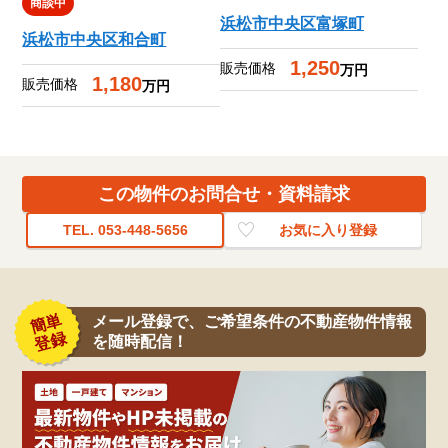
商談中
浜松市中央区富塚町
浜松市中央区和合町
1,250
販売価格
万円
1,180
販売価格
万円
この物件の
お問合せ・資料請求
TEL. 053-448-5656
お気に入り登録
メール登録で、ご希望条件の不動産物件情報
を随時配信！