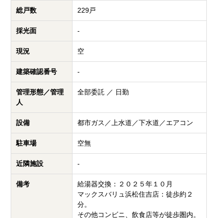
総戸数
229戸
採光面
-
現況
空
建築確認番号
-
管理形態／管理
全部委託 ／ 日勤
人
設備
都市ガス／上水道／下水道／エアコン
駐車場
空無
近隣施設
-
備考
給湯器交換：２０２５年１０月
マックスバリュ浜松住吉店：徒歩約２
分。
その他コンビニ、飲食店等が徒歩圏内。