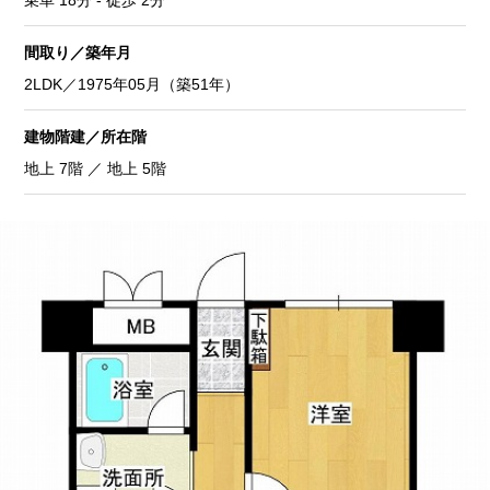
乗車 18分 - 徒歩 2分
間取り／築年月
2LDK／1975年05月（築51年）
建物階建／所在階
地上 7階 ／ 地上 5階