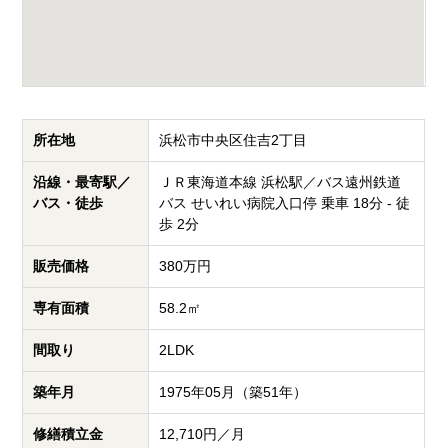
所在地
浜松市中央区住吉2丁目
沿線・最寄駅／
ＪＲ東海道本線 浜松駅／バス遠州鉄道
バス・徒歩
バス せいれい病院入口停 乗車 18分 - 徒
歩 2分
販売価格
380万円
専有面積
58.2㎡
間取り
2LDK
築年月
1975年05月（築51年）
修繕積立金
12,710円／月