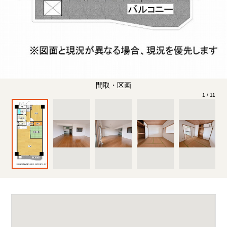
間取・区画
1
/
11