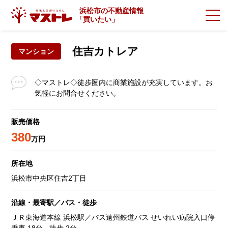
浜松市の不動産情報
「
買いたい」
住吉カトレア
マンション
◇マストレ◇徒歩圏内に商業施設が充実しています。お
気軽にお問合せください。
販売価格
380
万円
所在地
浜松市中央区住吉2丁目
沿線・最寄駅／バス・徒歩
ＪＲ東海道本線 浜松駅／バス遠州鉄道バス せいれい病院入口停